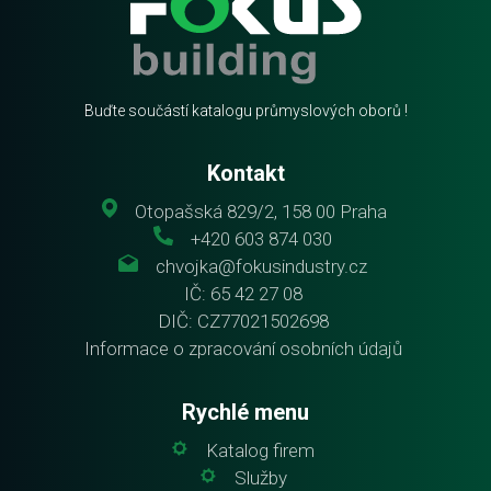
Buďte součástí katalogu průmyslových oborů !
Kontakt
Otopašská 829/2, 158 00 Praha
+420 603 874 030
chvojka@fokusindustry.cz
IČ: 65 42 27 08
DIČ: CZ77021502698
Informace o zpracování osobních údajů
Rychlé menu
Katalog firem
Služby