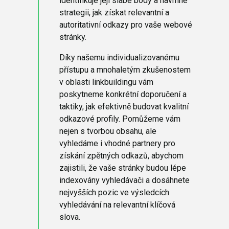
identifikuje její slabé body a navrhne
strategii, jak získat relevantní a
autoritativní odkazy pro vaše webové
stránky.
Díky našemu individualizovanému
přístupu a mnohaletým zkušenostem
v oblasti linkbuildingu vám
poskytneme konkrétní doporučení a
taktiky, jak efektivně budovat kvalitní
odkazové profily. Pomůžeme vám
nejen s tvorbou obsahu, ale
vyhledáme i vhodné partnery pro
získání zpětných odkazů, abychom
zajistili, že vaše stránky budou lépe
indexovány vyhledávači a dosáhnete
nejvyšších pozic ve výsledcích
vyhledávání na relevantní klíčová
slova.