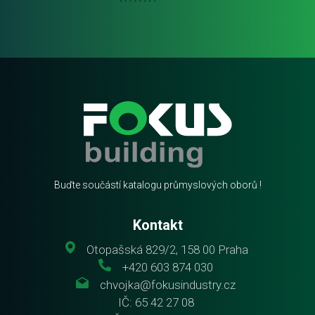
Buďte součástí katalogu průmyslových oborů !
Kontakt
Otopašská 829/2, 158 00 Praha
+420 603 874 030
chvojka@fokusindustry.cz
IČ: 65 42 27 08