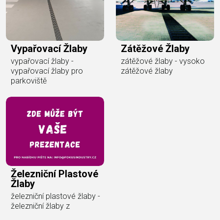
Vypařovací Žlaby
Zátěžové Žlaby
vypařovací žlaby -
zátěžové žlaby - vysoko
vypařovací žlaby pro
zátěžové žlaby
parkoviště
Železniční Plastové
Žlaby
železniční plastové žlaby -
železniční žlaby z