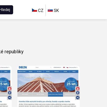
Hledej
CZ
SK
é republiky