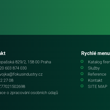
akt
Rychlé menu
pašská 829/2, 158 00 Praha
Katalog fir
20 603 874 030
Služby
vojka@fokusindustry.cz
Reference
42 27 08
Kontakt
Z77021502698
SITE MAP
ace o zpracování osobních údajů