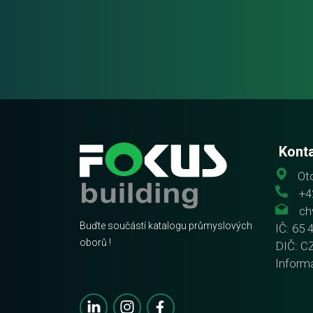
Kont
Oto
+4
ch
Buďte součástí katalogu průmyslových
IČ: 65 
oborů !
DIČ: C
Inform