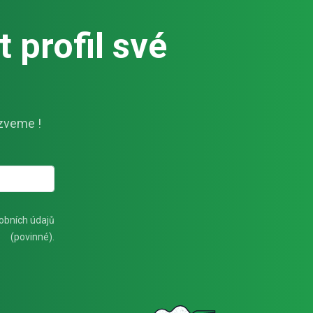
 profil své
zveme !
obních údajů
(povinné).