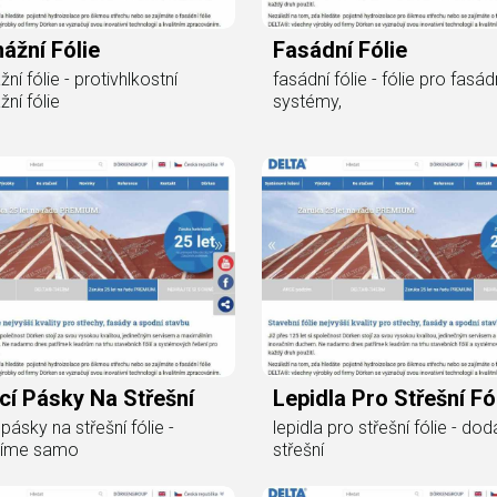
ážní Fólie
Fasádní Fólie
ní fólie - protivhlkostní
fasádní fólie - fólie pro fasád
žní fólie
systémy,
cí Pásky Na Střešní
Lepidla Pro Střešní Fó
 pásky na střešní fólie -
lepidla pro střešní fólie - d
bíme samo
střešní