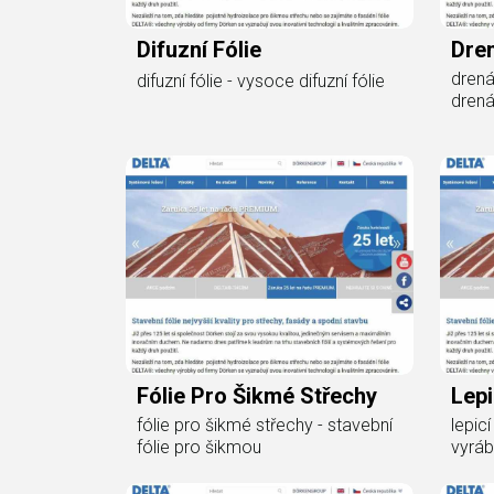
Difuzní Fólie
Dren
drenáž
difuzní fólie - vysoce difuzní fólie
drená
Fólie Pro Šikmé Střechy
Lepi
fólie pro šikmé střechy - stavební
lepicí
fólie pro šikmou
vyrá