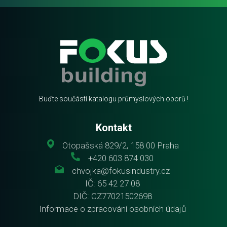
Buďte součástí katalogu průmyslových oborů !
Kontakt
Otopašská 829/2, 158 00 Praha
+420 603 874 030
chvojka@fokusindustry.cz
IČ: 65 42 27 08
DIČ: CZ77021502698
Informace o zpracování osobních údajů