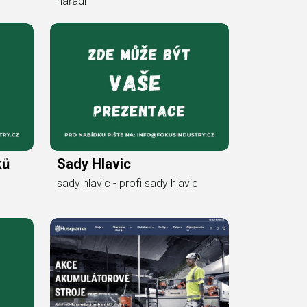
nářadí
ků
Sady Hlavic
sady hlavic - profi sady hlavic