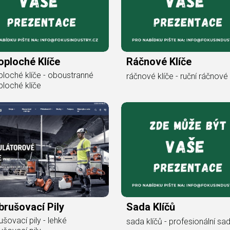
ploché Klíče
Ráčnové Klíče
loché klíče - oboustranné
ráčnové klíče - ruční ráčnové 
loché klíče
rušovací Pily
Sada Klíčů
ušovací pily - lehké
sada klíčů - profesionální sad