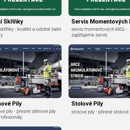
í Skříňky
Servis Momentových K
skříňky - kvalitní a odolné šatní
servis momentových klíčů -
ky
zajišťujeme servis
ové Pily
Stolové Pily
vé pily - přesné stěnové pily
stolové pily - přesné stolové 
rofesionály,