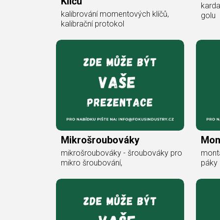
Klíčů
karda
kalibrování momentových klíčů,
golu
kalibrační protokol
Mikrošroubováky
Mon
mikrošroubováky - šroubováky pro
montá
mikro šroubování,
páky