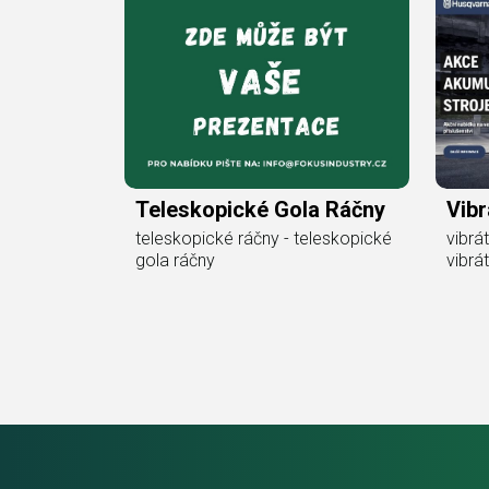
Teleskopické Gola Ráčny
Vibr
teleskopické ráčny - teleskopické
vibrá
gola ráčny
vibrá