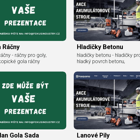
a Ráčny
Hladičky Betonu
ráčny - ráčny pro goly,
hladičky betonu - hladičky pr
kopické gola ráčny
hladký povrch betonu,
dan Gola Sada
Lanové Pily