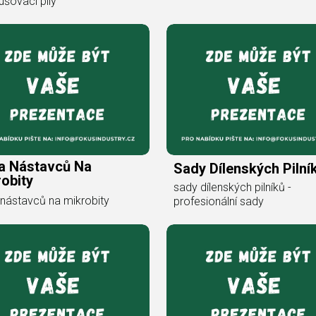
ušovací pily
a Nástavců Na
Sady Dílenských Pilní
obity
sady dílenských pilníků -
nástavců na mikrobity
profesionální sady