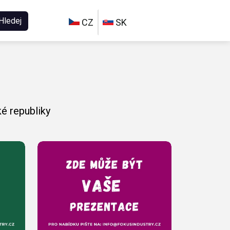
Hledej
CZ
SK
é republiky