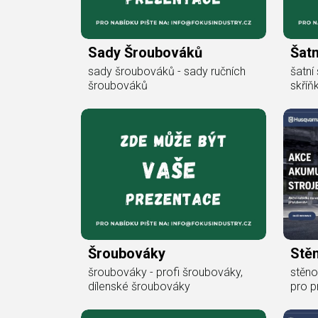
Sady Šroubováků
Šatn
sady šroubováků - sady ručních
šatní 
šroubováků
skříň
Šroubováky
Stěn
šroubováky - profi šroubováky,
stěno
dílenské šroubováky
pro p