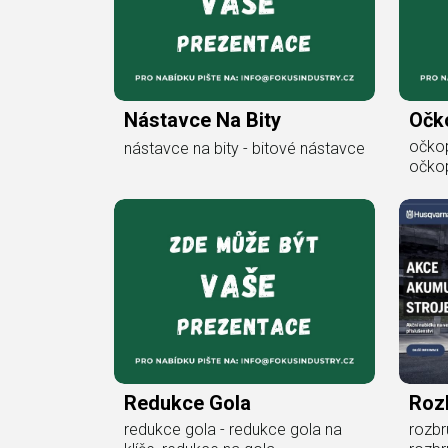
Nástavce Na Bity
Očko
očkop
nástavce na bity - bitové nástavce
očkop
Redukce Gola
Rozb
redukce gola - redukce gola na
rozbr