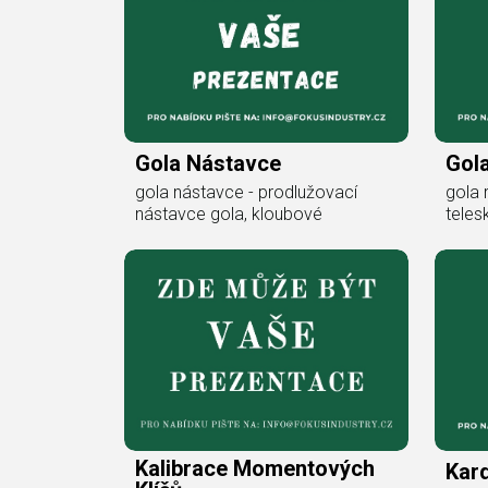
Gola Nástavce
Gol
gola nástavce - prodlužovací
gola 
nástavce gola, kloubové
teles
Kalibrace Momentových
Kar