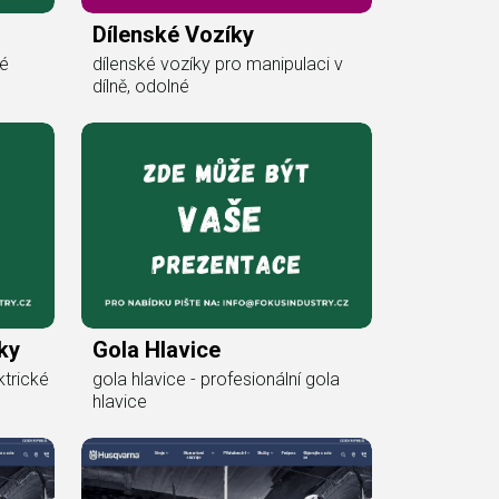
Dílenské Vozíky
ké
dílenské vozíky pro manipulaci v
dílně, odolné
ky
Gola Hlavice
ktrické
gola hlavice - profesionální gola
hlavice