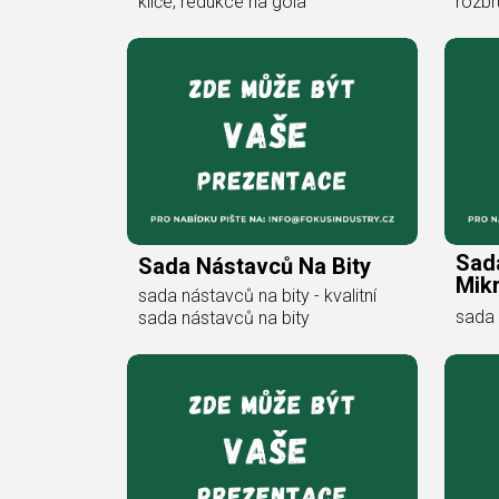
klíče, redukce na gola
rozbr
Sad
Sada Nástavců Na Bity
Mikr
sada nástavců na bity - kvalitní
sada 
sada nástavců na bity