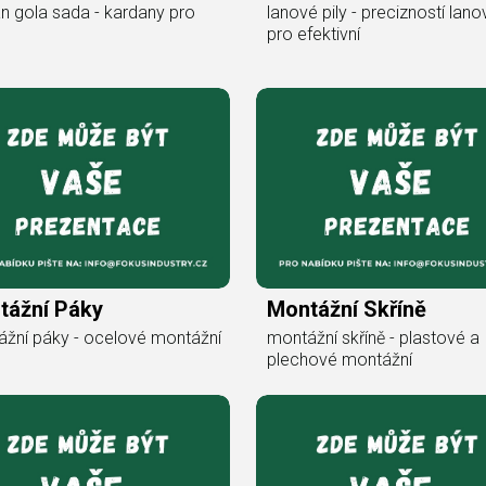
n gola sada - kardany pro
lanové pily - precizností lano
pro efektivní
tážní Páky
Montážní Skříně
žní páky - ocelové montážní
montážní skříně - plastové a
plechové montážní