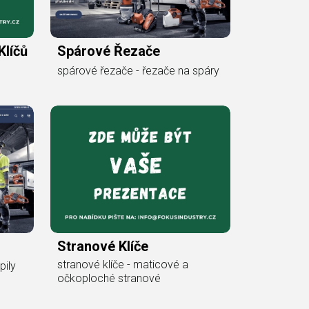
líčů
Spárové Řezače
spárové řezače - řezače na spáry
Stranové Klíče
stranové klíče - maticové a
pily
očkoploché stranové