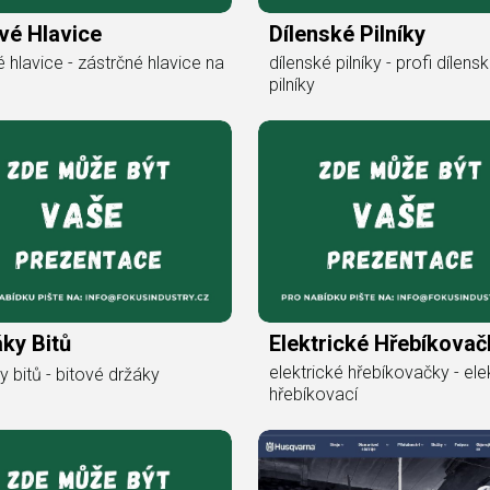
vé Hlavice
Dílenské Pilníky
é hlavice - zástrčné hlavice na
dílenské pilníky - profi dílens
pilníky
ky Bitů
Elektrické Hřebíkovač
elektrické hřebíkovačky - ele
y bitů - bitové držáky
hřebíkovací