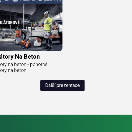
átory Na Beton
tory na beton - ponorné
tory na beton
Další prezentace