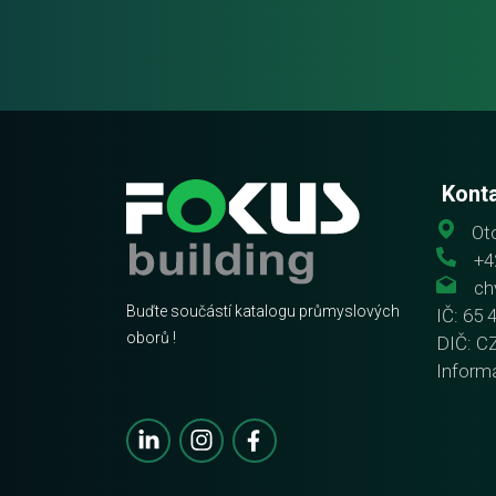
Kont
Oto
+4
ch
Buďte součástí katalogu průmyslových
IČ: 65 
oborů !
DIČ: C
Inform