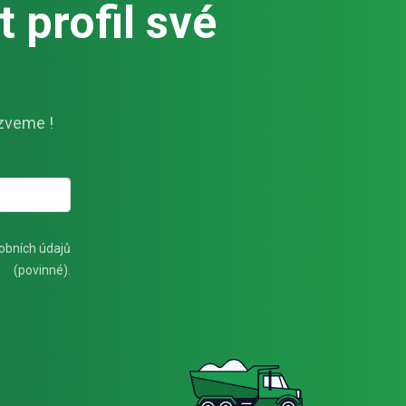
 profil své
zveme !
obních údajů
(povinné).