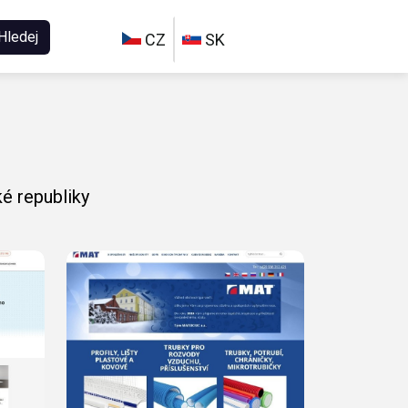
Hledej
CZ
SK
é republiky