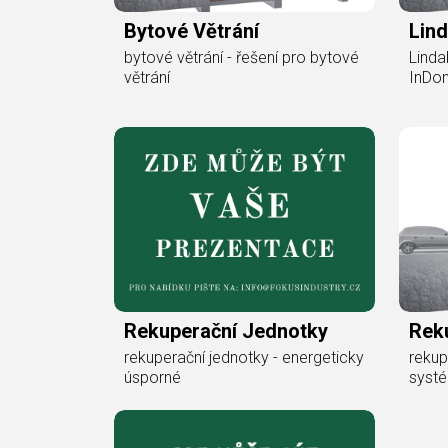
Bytové Větrání
Lin
bytové větrání - řešení pro bytové
Linda
větrání
InDo
Rekuperační Jednotky
Rek
rekuperační jednotky - energeticky
rekup
úsporné
syst