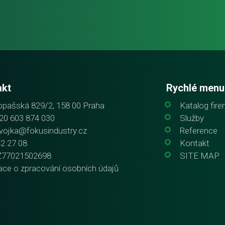
akt
Rychlé menu
pašská 829/2, 158 00 Praha
Katalog fir
20 603 874 030
Služby
vojka@fokusindustry.cz
Reference
42 27 08
Kontakt
Z77021502698
SITE MAP
ace o zpracování osobních údajů