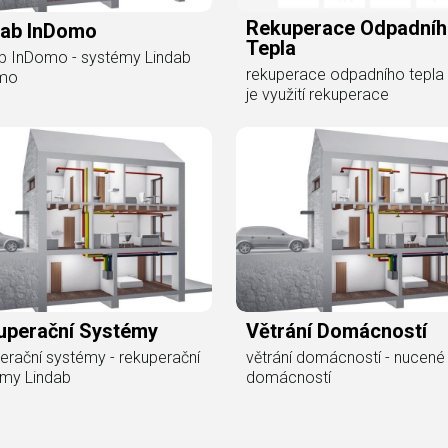
Rekuperace Odpadní
dab InDomo
Tepla
b InDomo - systémy Lindab
rekuperace odpadního tepla 
mo
je využití rekuperace
uperační Systémy
Větrání Domácností
erační systémy - rekuperační
větrání domácností - nucené 
émy Lindab
domácností