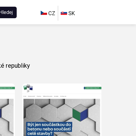
Hledej
CZ
SK
é republiky