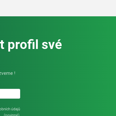
 profil své
zveme !
obních údajů
(povinné).