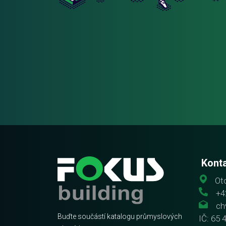
Kont
Oto
+4
ch
Buďte součástí katalogu průmyslových
IČ: 65 