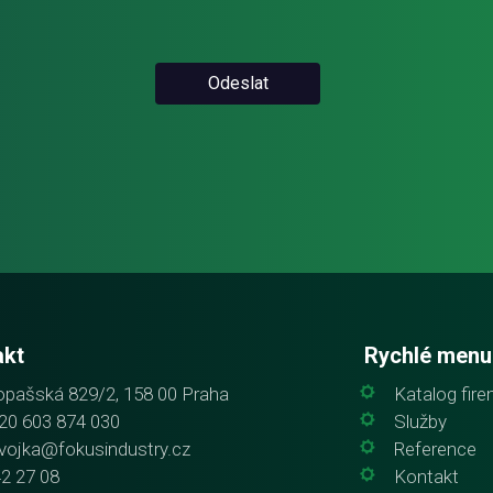
Odeslat
akt
Rychlé menu
pašská 829/2, 158 00 Praha
Katalog fir
20 603 874 030
Služby
vojka@fokusindustry.cz
Reference
42 27 08
Kontakt