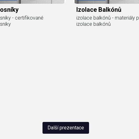
nosníky
Izolace Balkónů
sníky - certifikované
izolace balkónů - materiály 
sníky
izolace balkónů
Další prezentace