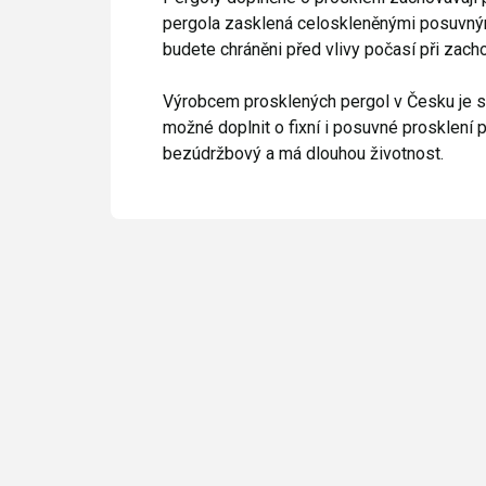
pergola zasklená celoskleněnými posuvným
budete chráněni před vlivy počasí při zacho
Výrobcem prosklených pergol v Česku je spo
možné doplnit o fixní i posuvné prosklení po
bezúdržbový a má dlouhou životnost.