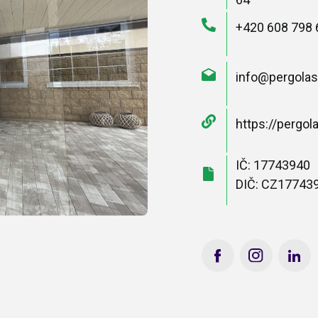
+420 608 798 
info@pergolas
https://pergol
IČ: 17743940
DIČ: CZ17743