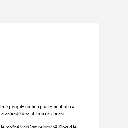
klené pergoly mohou poskytnout stín a
 na zahradě bez ohledu na počasí.
é je možné využívat celoročně. Pokud je