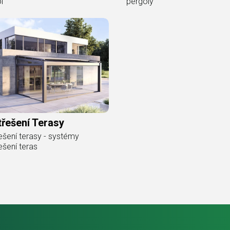
l
pergoly
řešení Terasy
ešení terasy - systémy
ešení teras