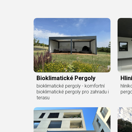
Bioklimatické Pergoly
Hlin
bioklimatické pergoly - komfortní
hliní
bioklimatické pergoly pro zahradu i
pergo
terasu