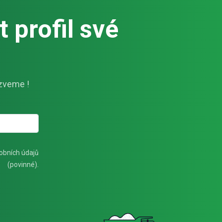
 profil své
zveme !
obních údajů
(povinné).