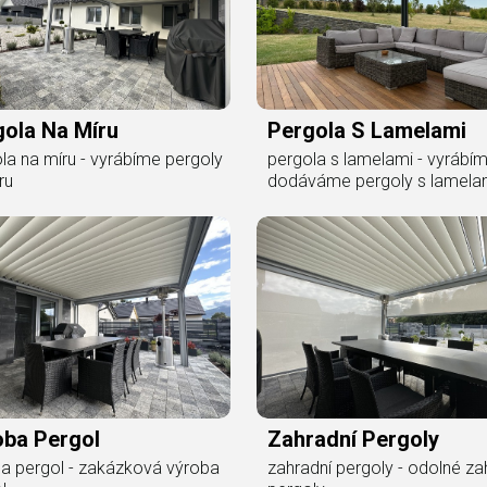
gola Na Míru
Pergola S Lamelami
la na míru - vyrábíme pergoly
pergola s lamelami - vyrábí
ru
dodáváme pergoly s lamela
oba Pergol
Zahradní Pergoly
a pergol - zakázková výroba
zahradní pergoly - odolné za