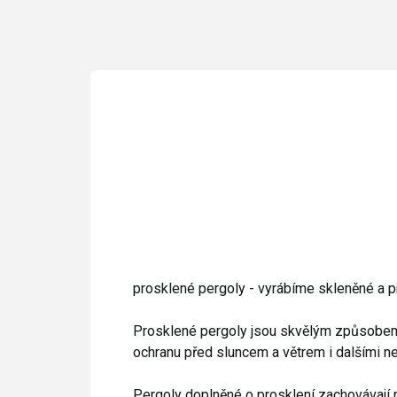
prosklené pergoly - vyrábíme skleněné a 
Prosklené pergoly jsou skvělým způsobem, 
ochranu před sluncem a větrem i dalšími ne
Pergoly doplněné o prosklení zachovávají p