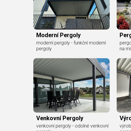
Moderní Pergoly
Per
moderní pergoly - funkční moderní
pergo
pergoly
na mí
Venkovní Pergoly
Výr
venkovní pergoly - odolné venkovní
výrob