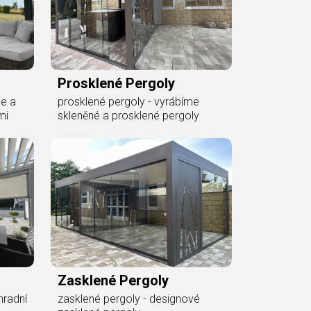
Prosklené Pergoly
me a
prosklené pergoly - vyrábíme
mi
skleněné a prosklené pergoly
Zasklené Pergoly
hradní
zasklené pergoly - designové