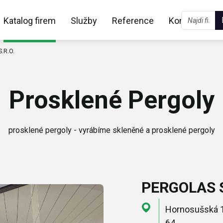
Katalog firem
Služby
Reference
Kontakt
.R.O.
Prosklené Pergoly
prosklené pergoly - vyrábíme skleněné a prosklené pergoly
PERGOLAS S
Hornosušská 1
64