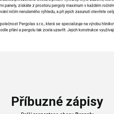
i panely, získáte z prostoru pergoly maximum v každém ročním 
vání ničím nerušeného výhledu, a při jejich zasunutí otevřete cel
lečnost Pergolas s.r.o., která se specializuje na výrobu hliníkov
dle přání a pergolu tak zcela uzavřít. Jejich konstrukce využívají 
Příbuzné zápisy