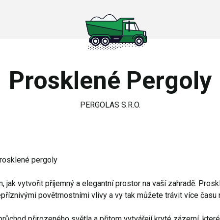
Prosklené Pergoly
PERGOLAS S.R.O.
prosklené pergoly
jak vytvořit příjemný a elegantní prostor na vaší zahradě. Pros
příznivými povětrnostními vlivy a vy tak můžete trávit více času
růchod přirozeného světla a přitom vytvářejí kryté zázemí, kter