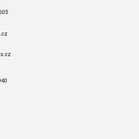
605
.cz
as.cz
940