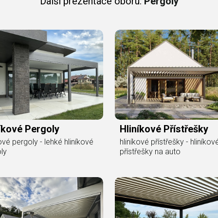
Další prezentace oboru:
Pergoly
íkové Pergoly
Hliníkové Přístřešky
kové pergoly - lehké hliníkové
hliníkové přístřešky - hliníkov
ly
přístřešky na auto