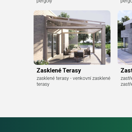
pergoly
pergo
Zasklené Terasy
Zast
zasklené terasy - venkovní zasklené
zastř
terasy
zastř