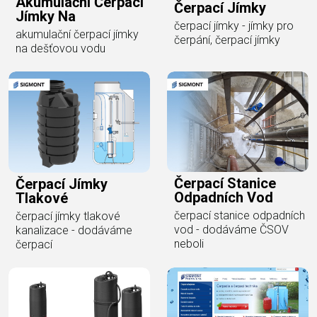
Akumulační Čerpací
Čerpací Jímky
Jímky Na
čerpací jímky - jímky pro
akumulační čerpací jímky
čerpání, čerpací jímky
na dešťovou vodu
Čerpací Stanice
Čerpací Jímky
Odpadních Vod
Tlakové
čerpací stanice odpadních
čerpací jímky tlakové
vod - dodáváme ČSOV
kanalizace - dodáváme
neboli
čerpací