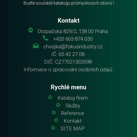
Buďte součástí katalogu průmyslových oborů !
Kontakt
Otopašská 829/2, 158 00 Praha
+420 603 874 030
chvojka@fokusindustry.cz
IČ: 65 42 27 08
DIČ: CZ77021502698
Informace o zpracování osobních údajů
Rychlé menu
Katalog firem
Služby
Reference
Kontakt
SITE MAP