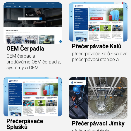
Přečerpávače Kalů
OEM Čerpadla
přečerpávače kalů - kalové
OEM čerpadla -
přečerpávací stanice a
prodáváme OEM čerpadla,
systémy a OEM
Přečerpávače
Přečerpávací Jímky
Splašků
přečerpávací jímky -