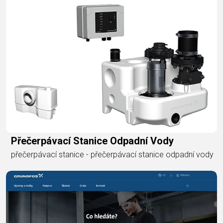
Přečerpávací Stanice Odpadní Vody
přečerpávací stanice - přečerpávací stanice odpadní vody