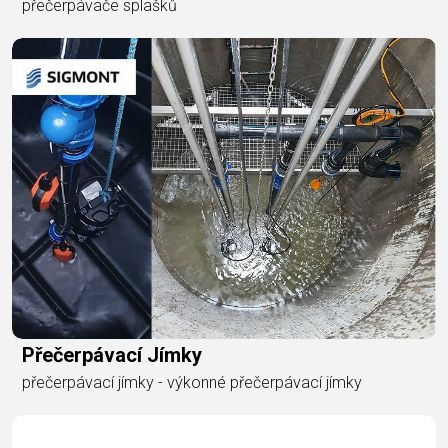
přečerpávače splašků
Přečerpávací Jímky
přečerpávací jímky - výkonné přečerpávací jímky