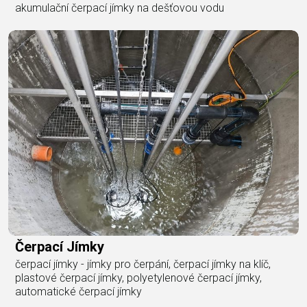
akumulační čerpací jímky na dešťovou vodu
Čerpací Jímky
čerpací jímky - jímky pro čerpání, čerpací jímky na klíč,
plastové čerpací jímky, polyetylenové čerpací jímky,
automatické čerpací jímky