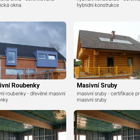
rická okna
hybridní konstrukce
ivní Roubenky
Masivní Sruby
ní roubenky - dřevěné masivní
masivní sruby - certifikace p
enky
masivní sruby