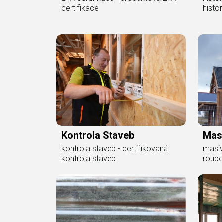
certifikace
histo
Kontrola Staveb
Mas
kontrola staveb - certifikovaná
masiv
kontrola staveb
roub