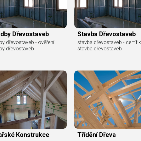
adby Dřevostaveb
Stavba Dřevostaveb
by dřevostaveb - ověření
stavba dřevostaveb - certif
by dřevostaveb
stavba dřevostaveb
ařské Konstrukce
Třídění Dřeva