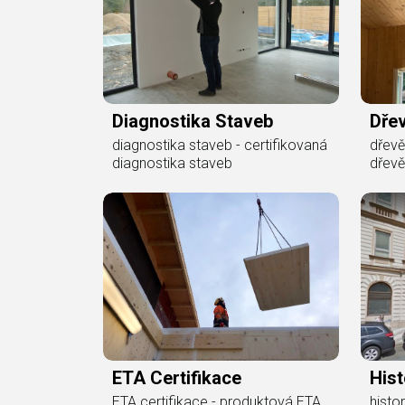
Diagnostika Staveb
Dře
diagnostika staveb - certifikovaná
dřevě
diagnostika staveb
dřevě
ETA Certifikace
His
ETA certifikace - produktová ETA
histo