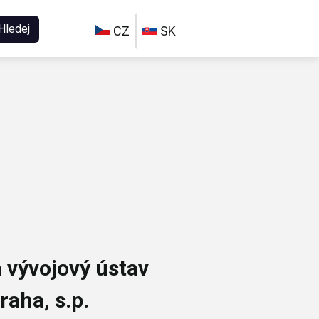
Hledej
CZ
SK
vývojový ústav
raha, s.p.