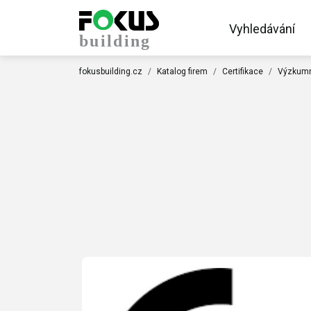
Vyhledávání
fokusbuilding.cz
Katalog firem
Certifikace
Výzkumný