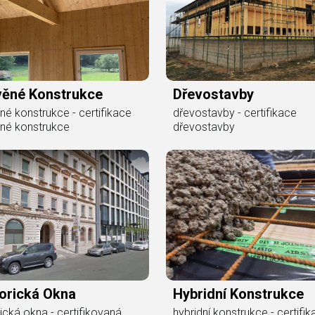
věné Konstrukce
Dřevostavby
né konstrukce - certifikace
dřevostavby - certifikace
né konstrukce
dřevostavby
torická Okna
Hybridní Konstrukce
rická okna - certifikovaná
hybridní konstrukce - certifi