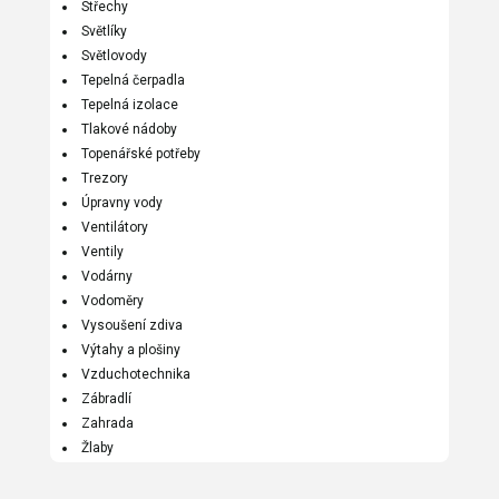
Střechy
Světlíky
Světlovody
Tepelná čerpadla
Tepelná izolace
Tlakové nádoby
Topenářské potřeby
Trezory
Úpravny vody
Ventilátory
Ventily
Vodárny
Vodoměry
Vysoušení zdiva
Výtahy a plošiny
Vzduchotechnika
Zábradlí
Zahrada
Žlaby