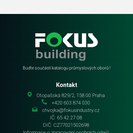
Buďte součástí katalogu průmyslových oborů !
Kontakt
Otopašská 829/2, 158 00 Praha
+420 603 874 030
chvojka@fokusindustry.cz
IČ: 65 42 27 08
DIČ: CZ77021502698
Informace o zpracování osobních údajů