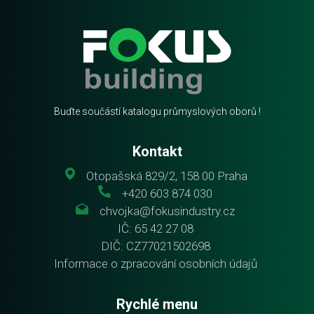
Buďte součástí katalogu průmyslových oborů !
Kontakt
Otopašská 829/2, 158 00 Praha
+420 603 874 030
chvojka@fokusindustry.cz
IČ: 65 42 27 08
DIČ: CZ77021502698
Informace o zpracování osobních údajů
Rychlé menu