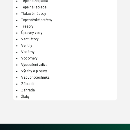
Tepelná čerpadla
Tepelná izolace
Tlakové nádoby
Topenářské potřeby
Trezory
Úpravny vody
Ventilátory
Ventily
Vodárny
Vodoměry
Vysoušení zdiva
Výtahy a plošiny
Vzduchotechnika
Zábradlí
Zahrada
Žlaby