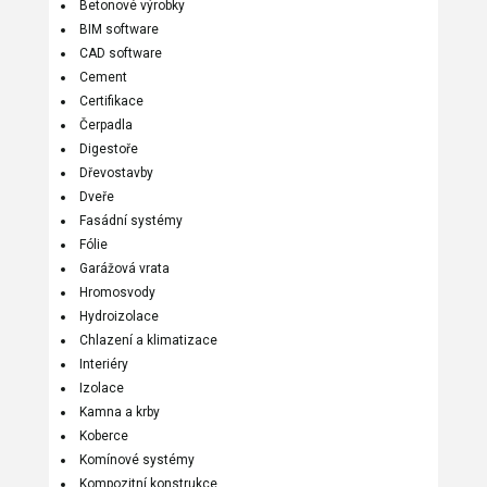
Betonové výrobky
BIM software
CAD software
Cement
Certifikace
Čerpadla
Digestoře
Dřevostavby
Dveře
Fasádní systémy
Fólie
Garážová vrata
Hromosvody
Hydroizolace
Chlazení a klimatizace
Interiéry
Izolace
Kamna a krby
Koberce
Komínové systémy
Kompozitní konstrukce