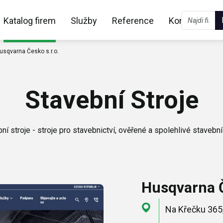
Katalog firem
Služby
Reference
Kontakt
usqvarna Česko s.r.o.
Stavební Stroje
ní stroje - stroje pro stavebnictví, ověřené a spolehlivé stavební
Husqvarna Č
Na Křečku 365,