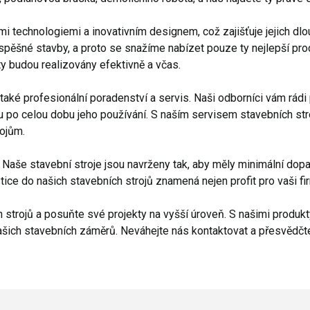
i technologiemi a inovativním designem, což zajišťuje jejich dl
spěšné stavby, a proto se snažíme nabízet pouze ty nejlepší prod
ty budou realizovány efektivně a včas.
aké profesionální poradenství a servis. Naši odborníci vám rádi
avu po celou dobu jeho používání. S naším servisem stavebních str
ojům.
še stavební stroje jsou navrženy tak, aby měly minimální dopad 
stice do našich stavebních strojů znamená nejen profit pro vaši f
 strojů a posuňte své projekty na vyšší úroveň. S našimi produkt
ašich stavebních záměrů. Neváhejte nás kontaktovat a přesvědčte