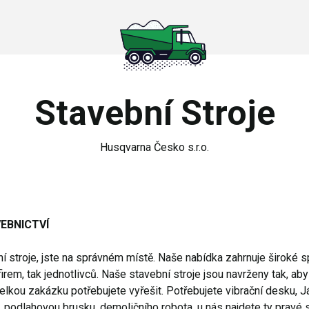
Stavební Stroje
Husqvarna Česko s.r.o.
EBNICTVÍ
í stroje, jste na správném místě. Naše nabídka zahrnuje široké s
irem, tak jednotlivců. Naše stavební stroje jsou navrženy tak, ab
elkou zakázku potřebujete vyřešit. Potřebujete vibrační desku, Já
, podlahovou brusku, demoličního robota, u nás najdete ty pravé s