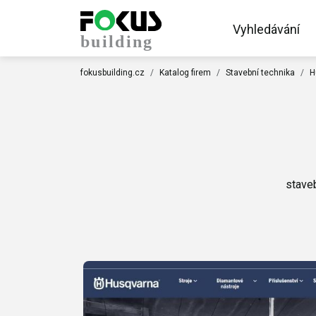
Vyhledávání
fokusbuilding.cz
Katalog firem
Stavební technika
H
staveb