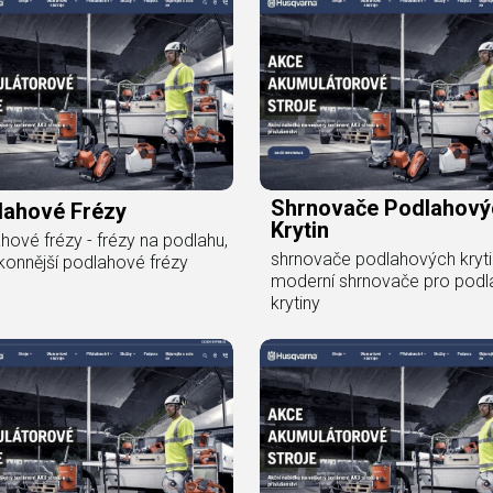
Shrnovače Podlahový
lahové Frézy
Krytin
hové frézy - frézy na podlahu,
shrnovače podlahových kryti
konnější podlahové frézy
moderní shrnovače pro pod
krytiny