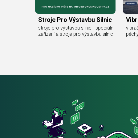
Stroje Pro Výstavbu Silnic
Vibr
stroje pro výstavbu silnic - speciální
vibra
zařízení a stroje pro výstavbu silnic
pěch