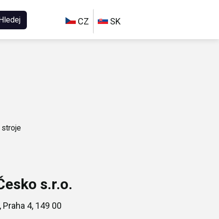
Hledej
CZ
SK
 stroje
esko s.r.o.
 Praha 4, 149 00