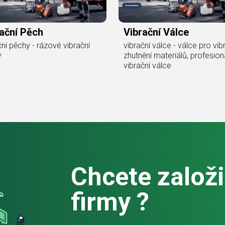
ační Pěch
Vibrační Válce
ční pěchy - rázové vibrační
vibrační válce - válce pro vib
y
zhutnění materiálů, profesion
vibrační válce
Chcete založit
firmy ?