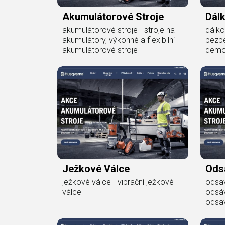
Akumulátorové Stroje
Dál
akumulátorové stroje - stroje na
dálko
akumulátory, výkonné a flexibilní
bezpe
akumulátorové stroje
demo
Ježkové Válce
Ods
ježkové válce - vibrační ježkové
odsav
válce
odsáv
odsa