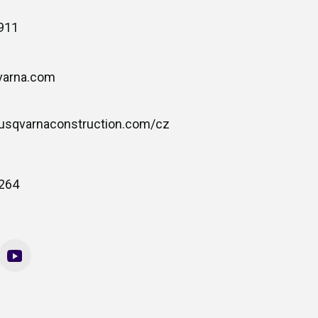
911
varna.com
usqvarnaconstruction.com/cz
8264