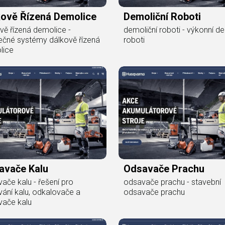
kově Řízená Demolice
Demoliční Roboti
vě řízená demolice -
demoliční roboti - výkonní de
čné systémy dálkově řízená
roboti
lice
avače Kalu
Odsavače Prachu
ače kalu - řešení pro
odsavače prachu - stavební
ání kalu, odkalovače a
odsavače prachu
vače kalu