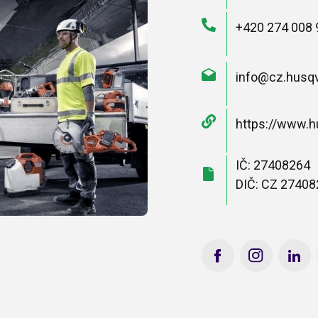
+420 274 008 
info@cz.husq
https://www.h
IČ: 27408264
DIČ: CZ 2740