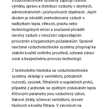
Vzduchotechnické systémy zajišťují řízenou
výměnu, úpravu a distribuci vzduchu v obytných,
administrativních i průmyslových objektech. Jejich
úkolem je odvádět znehodnocený vzduch s
nadbytkem tepla, vlhkosti, prachu nebo
technologických emisí a současně přivádět
čerstvý vzduch v množství odpovídajícím
provozním a hygienickým požadavkům. Správně
navržené vzduchotechnické systémy přispívají ke
stabilní kvalitě vnitřního prostředí, ochraně zdraví
osob a bezpečnému provozu technologií.
Z technického hlediska se vzduchotechnické
systémy skládají z ventilátorů, potrubních
rozvodů, vyústek, filtračních a regulačních prvků,
případně z jednotek se zpětným získáváním tepla.
Klíčovými parametry jsou vzduchový výkon,
tlakové ztráty, účinnost ventilátorů, úroveň
hlučnosti a kvalita filtrace. V závislosti na