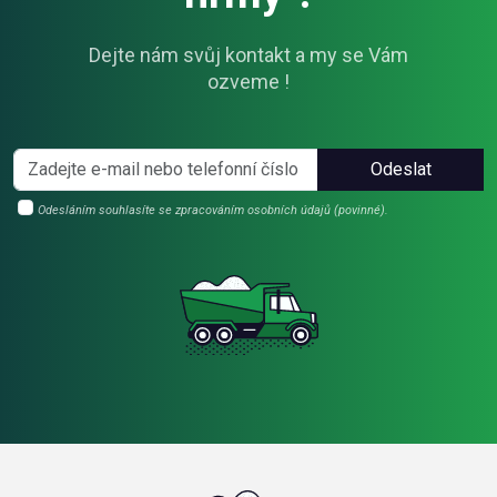
Dejte nám svůj kontakt a my se Vám
ozveme !
Odeslat
Odesláním souhlasíte se zpracováním osobních údajů (povinné).