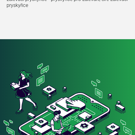
pryskyřice