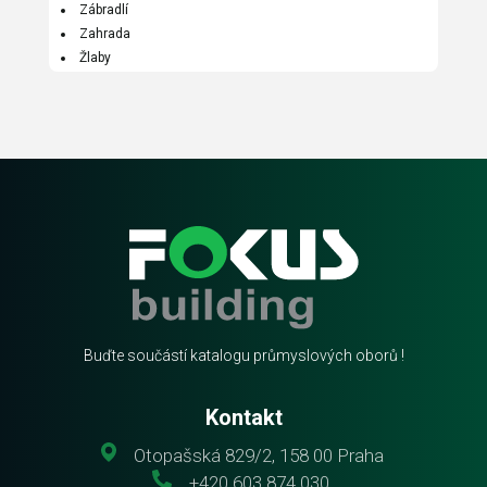
Zábradlí
Zahrada
Žlaby
Buďte součástí katalogu průmyslových oborů !
Kontakt
Otopašská 829/2, 158 00 Praha
+420 603 874 030