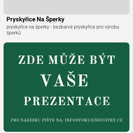
Pryskyřice Na Šperky
pryskyřice na šperky - bezbarvé pryskyřice pro výrobu
šperků