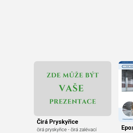
Čirá Pryskyřice
Epox
čirá pryskyřice - čirá zalévací