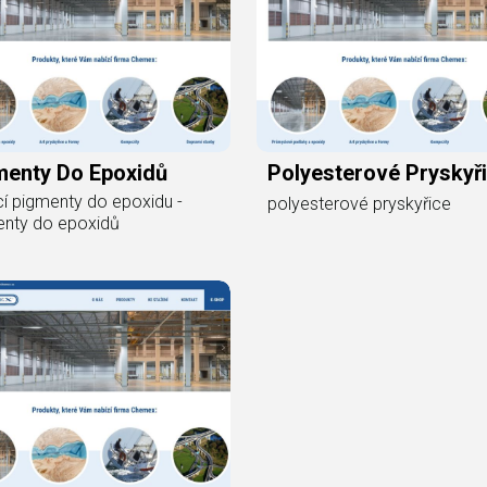
menty Do Epoxidů
Polyesterové Pryskyř
cí pigmenty do epoxidu -
polyesterové pryskyřice
enty do epoxidů