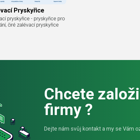
vací Pryskyřice
ací pryskyřice - pryskyřice pro
ání, čiré zalévací pryskyřice
Chcete založit
firmy ?
Dejte nám svůj kontakt a my se Vám o