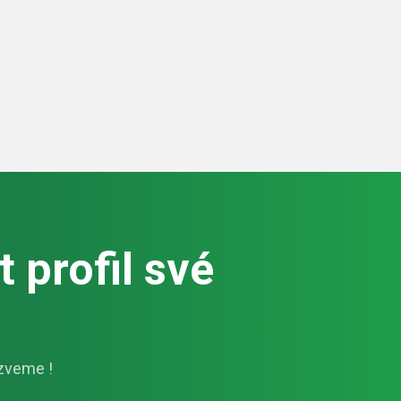
 profil své
zveme !