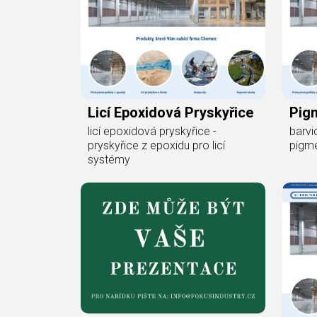
Licí Epoxidová Pryskyřice
Pig
licí epoxidová pryskyřice -
barvi
pryskyřice z epoxidu pro licí
pigm
systémy