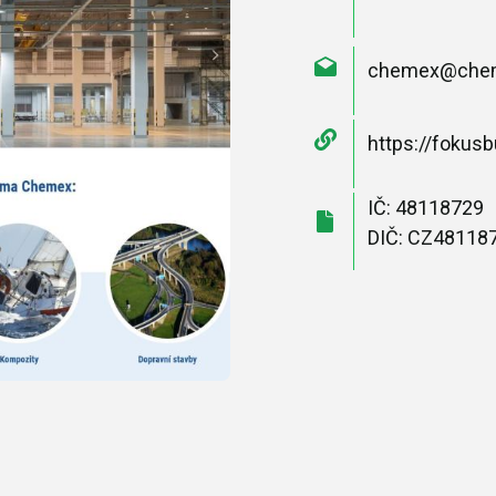
chemex@che
https://fokusb
IČ: 48118729
DIČ: CZ48118