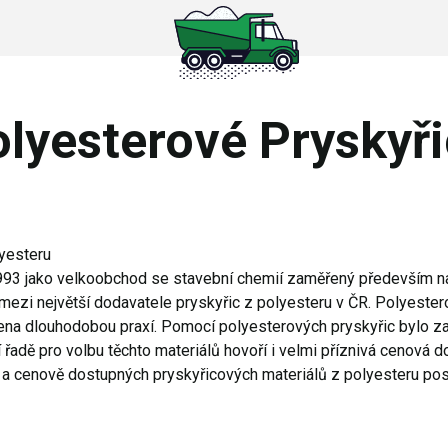
lyesterové Pryskyř
lyesteru
993 jako velkoobchod se stavební chemií zaměřený především na
mezi největší dodavatele pryskyřic z polyesteru v ČR. Polyestero
na dlouhodobou praxí. Pomocí polyesterových pryskyřic bylo za
í řadě pro volbu těchto materiálů hovoří i velmi příznivá cenová 
 a cenově dostupných pryskyřicových materiálů z polyesteru pos