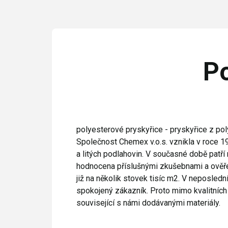
Po
polyesterové pryskyřice - pryskyřice z po
Společnost Chemex v.o.s. vznikla v roce 1
a litých podlahovin. V současné době patří 
hodnocena příslušnými zkušebnami a ověře
již na několik stovek tisíc m2. V neposledn
spokojený zákazník. Proto mimo kvalitních
související s námi dodávanými materiály.