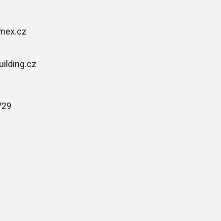
mex.cz
uilding.cz
729