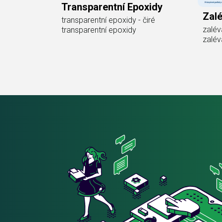
Transparentní Epoxidy
Zalé
transparentní epoxidy - čiré
zalév
transparentní epoxidy
zalév