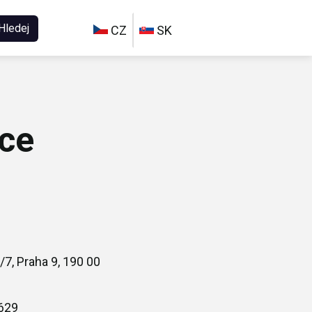
Hledej
CZ
SK
ice
/7, Praha 9, 190 00
629