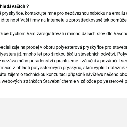
hledávačích ?
 pryskyřice, kontaktujte mne pro nezávaznou nabídku na
emailu
ditelnost Vaší firmy na Internetu a zprostředkovaně tak pomůžet
yřice
bychom Vám zaregistrovali i mnoho dalších slov dle Vašeh
:
cializuje na prodej v oboru polyesterová pryskyřice pro stavební 
lyesteru již mnoho let pro širokou škálu stavebních odvětví. Po
ě nezávazného poradenství garantujeme i záruční a pozáruční s
ormace z oblasti polyesterových pryskyřic, stačí vyplnit dotazní
te zájem o technickou konzultaci případně návštěvu našeho obc
na webových stránkách
Stavební chemie
v záložce polyesterové p