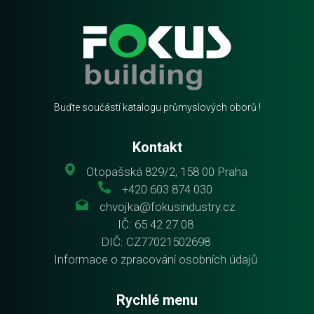
Buďte součástí katalogu průmyslových oborů !
Kontakt
Otopašská 829/2, 158 00 Praha
+420 603 874 030
chvojka@fokusindustry.cz
IČ: 65 42 27 08
DIČ: CZ77021502698
Informace o zpracování osobních údajů
Rychlé menu