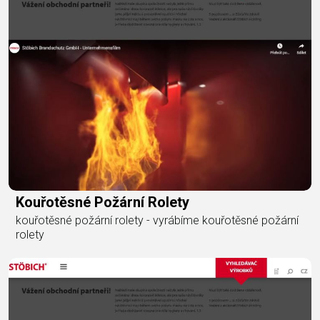
Kouřotěsné Požární Rolety
kouřotěsné požární rolety - vyrábíme kouřotěsné požární
rolety