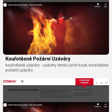
Kouřotěsné Požární Uzávěry
kouřotěsné uzávěry - uzávěry těsnící proti kouři, kouřotěsné
požární uzávěry