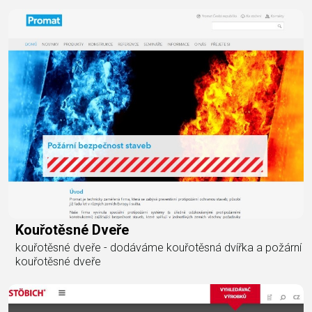
Kouřotěsné Dveře
kouřotěsné dveře - dodáváme kouřotěsná dvířka a požární
kouřotěsné dveře